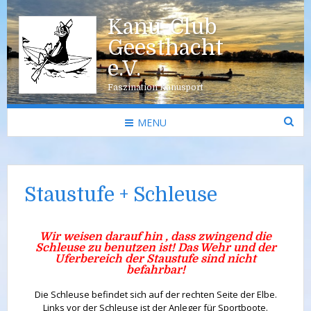
Kanu-Club
Geesthacht
e.V.
Faszination Kanusport
MENU
Staustufe + Schleuse
Wir weisen darauf hin , dass zwingend die
Schleuse zu benutzen ist! Das Wehr und der
Uferbereich der Staustufe sind nicht
befahrbar!
Die Schleuse befindet sich auf der rechten Seite der Elbe.
Links vor der Schleuse ist der Anleger für Sportboote.