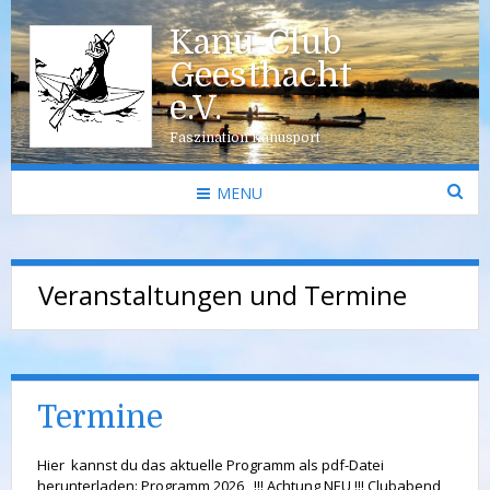
Kanu-Club
Geesthacht
e.V.
Faszination Kanusport
MENU
Veranstaltungen und Termine
Termine
Hier kannst du das aktuelle Programm als pdf-Datei
herunterladen: Programm 2026 !!! Achtung NEU !!! Clubabend