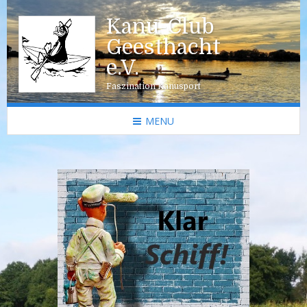
Kanu-Club
Geesthacht
e.V.
Faszination Kanusport
MENU