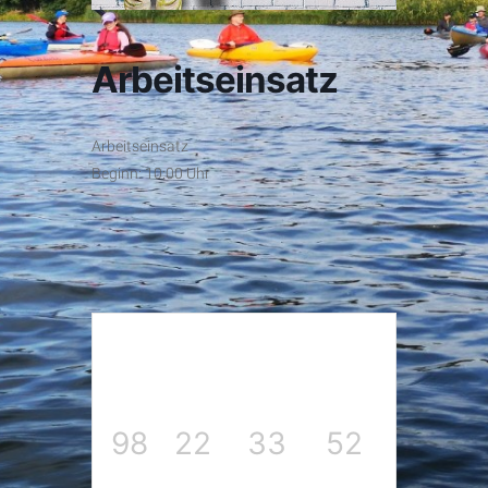
Arbeitseinsatz
Arbeitseinsatz
Beginn: 10:00 Uhr
98
22
33
52